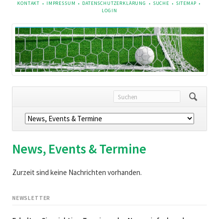
NAVIGATION
KONTAKT
IMPRESSUM
DATENSCHUTZERKLÄRUNG
SUCHE
SITEMAP
ÜBERSPRINGEN
LOGIN
Navigation
überspringen
News, Events & Termine
Zurzeit sind keine Nachrichten vorhanden.
NEWSLETTER